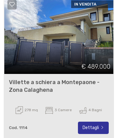
IN VENDITA
€ 489.000
Villette a schiera a Montepaone -
Zona Calaghena
278 mq
3 Camere
4 Bagni
Dettagli
Cod. 1114