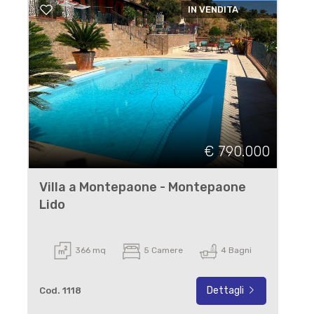
IN VENDITA
€ 790.000
Villa a Montepaone - Montepaone
Lido
366 mq
5 Camere
4 Bagni
Dettagli
Cod. 1118