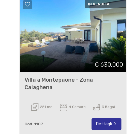
IN VENDITA
€ 630.000
Villa a Montepaone - Zona
Calaghena
281 mq
4 Camere
3 Bagni
Dettagli
Cod. 1107