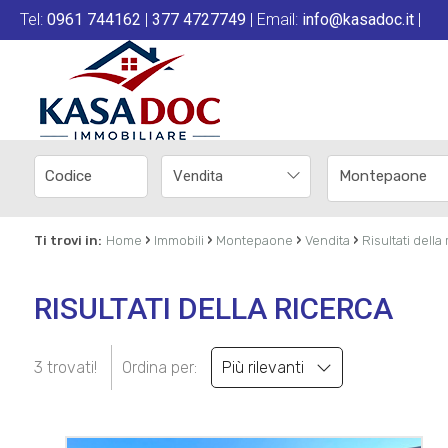
Tel:
0961 744162
|
377 4727749
| Email:
info@kasadoc.it
|
Vendita
Montepaone
›
›
›
›
Ti trovi in:
Home
Immobili
Montepaone
Vendita
Risultati della
RISULTATI DELLA RICERCA
3 trovati!
Ordina per:
Più rilevanti