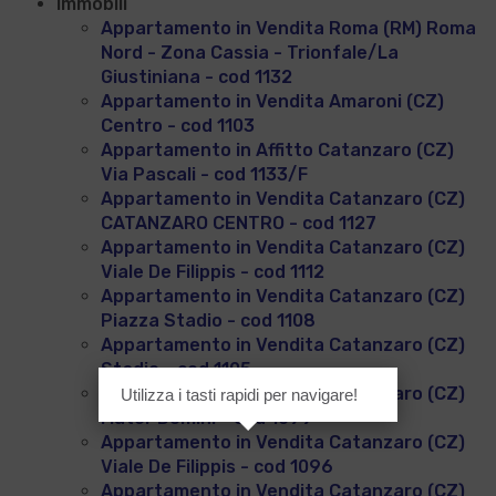
Immobili
Appartamento in Vendita Roma (RM) Roma
Nord - Zona Cassia - Trionfale/La
Giustiniana - cod 1132
Appartamento in Vendita Amaroni (CZ)
Centro - cod 1103
Appartamento in Affitto Catanzaro (CZ)
Via Pascali - cod 1133/F
Appartamento in Vendita Catanzaro (CZ)
CATANZARO CENTRO - cod 1127
Appartamento in Vendita Catanzaro (CZ)
Viale De Filippis - cod 1112
Appartamento in Vendita Catanzaro (CZ)
Piazza Stadio - cod 1108
Appartamento in Vendita Catanzaro (CZ)
Stadio - cod 1105
Appartamento in Vendita Catanzaro (CZ)
Utilizza i tasti rapidi per navigare!
Mater Domini - cod 1099
Appartamento in Vendita Catanzaro (CZ)
Viale De Filippis - cod 1096
Appartamento in Vendita Catanzaro (CZ)