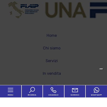
Home
Chi siamo
Servizi
In vendita
In affitto
MENU
RICERCA
CHIAMACI
SCRIVICI
WHATSAPP
Proponi