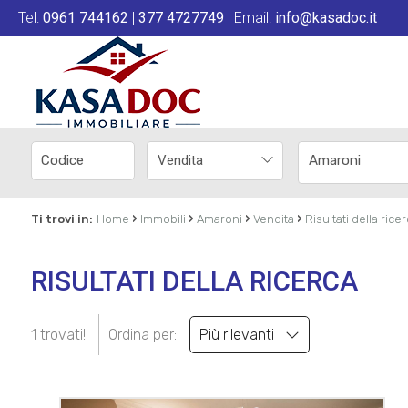
Tel:
0961 744162
|
377 4727749
| Email:
info@kasadoc.it
|
Vendita
Amaroni
›
›
›
›
Ti trovi in:
Home
Immobili
Amaroni
Vendita
Risultati della rice
RISULTATI DELLA RICERCA
1 trovati!
Ordina per:
Più rilevanti