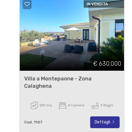
IN VENDITA
€ 630.000
Villa a Montepaone - Zona
Calaghena
281 mq
4 Camere
3 Bagni
Dettagli
Cod. 1107