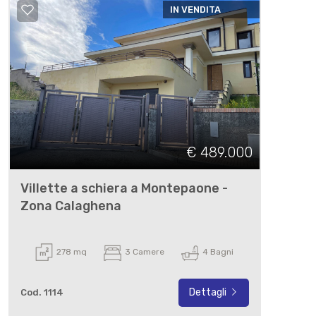
IN VENDITA
€ 489.000
Villette a schiera a Montepaone -
Zona Calaghena
278 mq
3 Camere
4 Bagni
Dettagli
Cod. 1114