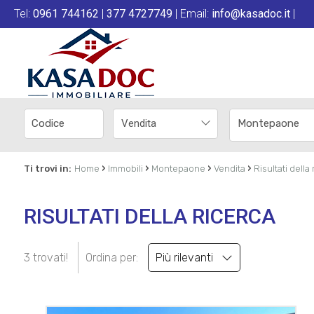
Tel:
0961 744162
|
377 4727749
| Email:
info@kasadoc.it
|
Vendita
Montepaone
›
›
›
›
Ti trovi in:
Home
Immobili
Montepaone
Vendita
Risultati della
RISULTATI DELLA RICERCA
3 trovati!
Ordina per:
Più rilevanti