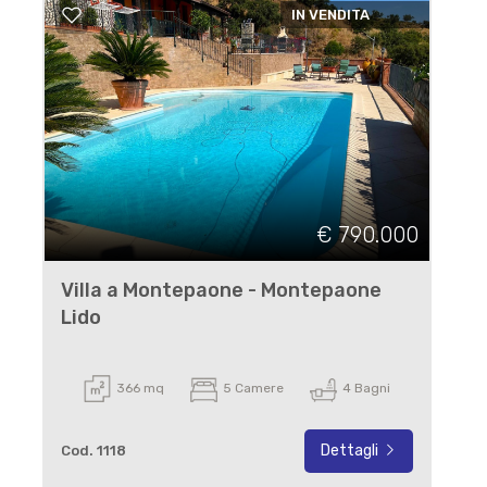
IN VENDITA
€ 790.000
Villa a Montepaone - Montepaone
Lido
366 mq
5 Camere
4 Bagni
Dettagli
Cod. 1118