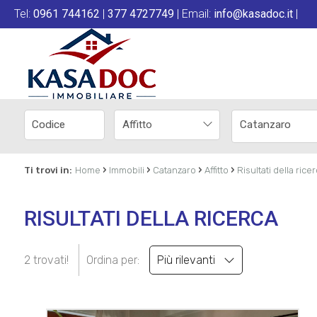
Tel:
0961 744162
|
377 4727749
| Email:
info@kasadoc.it
|
Affitto
Catanzaro
›
›
›
›
Ti trovi in:
Home
Immobili
Catanzaro
Affitto
Risultati della rice
RISULTATI DELLA RICERCA
2 trovati!
Ordina per:
Più rilevanti