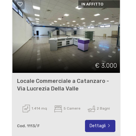
IN AFFITTO
€ 3.000
Locale Commerciale a Catanzaro -
Via Lucrezia Della Valle
1.414 mq
5 Camere
2 Bagni
Dettagli
Cod. 1113/F