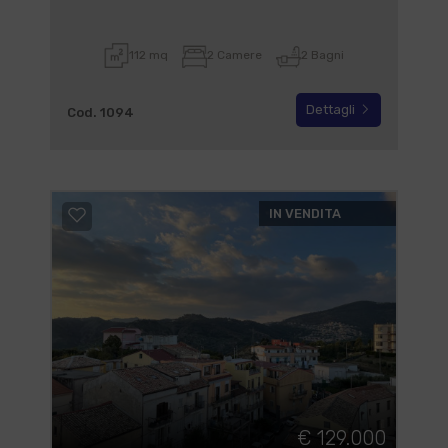
112 mq
2 Camere
2 Bagni
Dettagli
Cod. 1094
IN VENDITA
€ 129.000