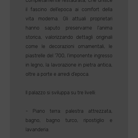
completamente restaurata, che unisce
il fascino dell'epoca ai comfort della
vita moderna. Gli attuali proprietari
hanno saputo preservarne l'anima
storica, valorizzando dettagli originali
come le decorazioni ornamentali, le
piastrelle del '700, l'imponente ingresso
in legno, la lavorazione in pietra antica,
oltre a porte e arredi d'epoca.
Il palazzo si sviluppa su tre livelli:
- Piano terra: palestra attrezzata,
bagno, bagno turco, ripostiglio e
lavanderia.