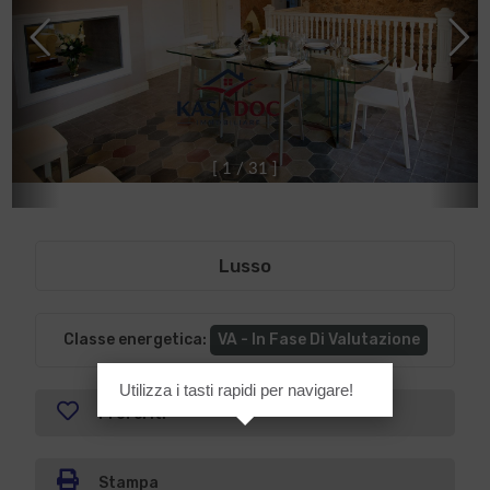
[
1
/
3
1
]
Lusso
Classe energetica
:
VA - In Fase Di Valutazione
Utilizza i tasti rapidi per navigare!
Preferiti
Stampa