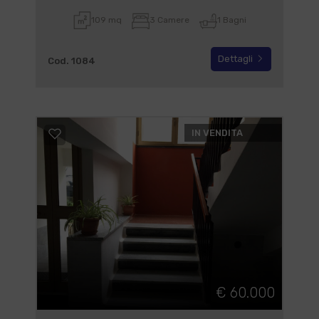
109 mq
3 Camere
1 Bagni
Dettagli
Cod. 1084
IN VENDITA
€ 60.000