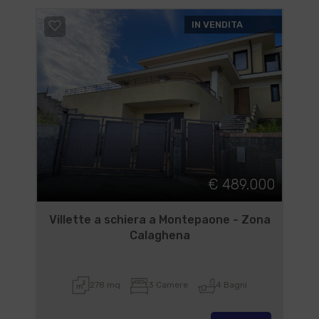
IN VENDITA
€ 489.000
Villette a schiera a Montepaone - Zona
Calaghena
278 mq
3 Camere
4 Bagni