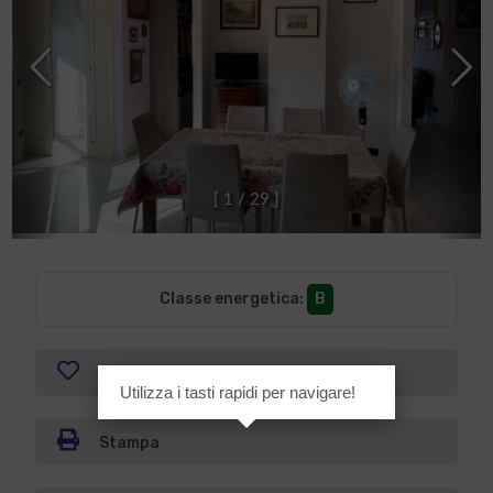
[
1
/
2
9
]
Classe energetica
:
B
Preferiti
Utilizza i tasti rapidi per navigare!
Stampa