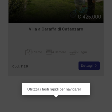
€ 425.000
Villa a Caraffa di Catanzaro
270 mq
4 Camere
3 Bagni
Dettagli
Cod. 1128
Utilizza i tasti rapidi per navigare!