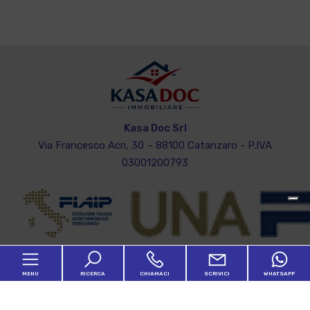
Kasa Doc Srl
Via Francesco Acri, 30 – 88100 Catanzaro - P.IVA
03001200793
MENU
RICERCA
CHIAMACI
SCRIVICI
WHATSAPP
Home
Codice